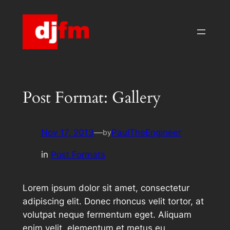
Skip
to
content
Post Format: Gallery
Nov 17, 2013
—
PaulTheEngineer
by
in
Post Formats
Lorem ipsum dolor sit amet, consectetur
adipiscing elit. Donec rhoncus velit tortor, at
volutpat neque fermentum eget. Aliquam
enim velit, elementum et metus eu,