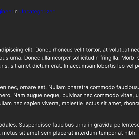
ineer
in
Uncategorized
ipiscing elit. Donec rhoncus velit tortor, at volutpat n
 urna. Donec ullamcorper sollicitudin fringilla. Morbi s
, sit amet dictum erat. In accumsan lobortis leo vel p
ien nec, ornare est. Nullam pharetra commodo faucibus.
ibero. Nam augue neque, pulvinar nec commodo vitae, ull
ullam nec sapien viverra, molestie lectus sit amet, rhonc
 sodales. Suspendisse faucibus urna in gravida pellente
 at metus sit amet sem placerat interdum tempor at nibh.