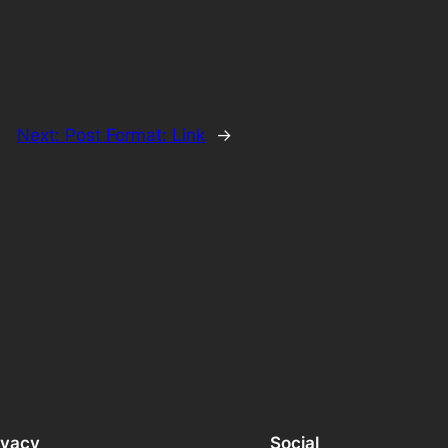
Next:
Post Format: Link
→
ivacy
Social