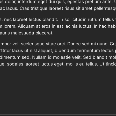
s dolor, interdum eget dui quis, egestas pretium ante. U
ac lacus. Cras tristique laoreet risus sit amet pellentesq
, nec laoreet lectus blandit. In sollicitudin rutrum tel
m lorem. Aliquam at eros in est lacinia luctus. In hac ha
mauris malesuada placerat.
or vel, scelerisque vitae orci. Donec sed mi nunc. Cras
tor lacus ut nisl aliquet, bibendum fermentum lectus po
condimentum sed. Nullam id molestie velit. Sed blandit mo
e, sodales laoreet luctus eget, mollis eu tellus. Ut tinci